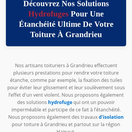
Découvrez Nos Solutions
Hydrofuges
Pour Une
Étanchéité Ultime De Votre
Toiture À Grandrieu
Nos artisans toituriers à Grandrieu effectuent
plusieurs prestations pour rendre votre toiture
étanche, comme par exemple, la fixation des tuiles
pour éviter leur glissement et leur soulèvement sous
l’effet d'un vent violent. Nous proposons également
des solutions
hydrofuge
qui ont un pouvoir
imperméable et participe de ce fait à l’étanchéité.
Nous proposons également des travaux
d'isolation
pour toiture à Grandrieu et partout sur la région
Hainaut.