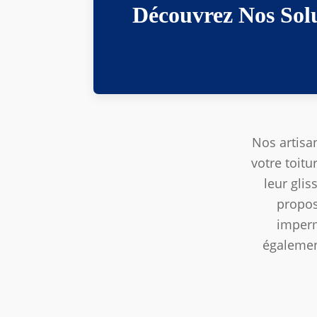
Découvrez Nos Sol
Nos artisan
votre toitu
leur glis
propos
imperm
égalemen