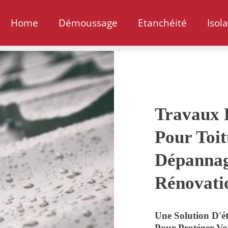
Home
Démoussage
Etanchéité
Isol
Travaux 
Pour Toit
Dépannag
Rénovati
Une Solution D'ét
Pour Protéger Vot