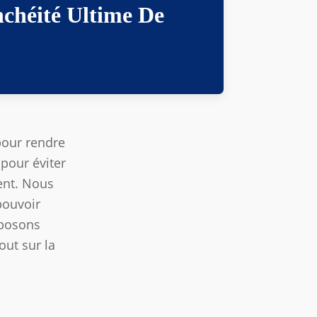
chéité Ultime De
 pour rendre
 pour éviter
lent. Nous
pouvoir
oposons
out sur la