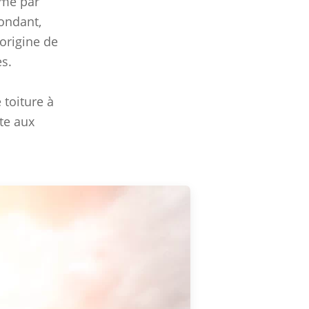
mme par
fondant,
’origine de
s.
 toiture à
ste aux