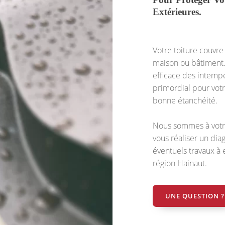
Extérieures.
Votre toiture couvre
maison ou bâtiment. 
efficace des intempéri
primordial pour votr
bonne étanchéité.
Nous sommes à votre
vous réaliser un diag
éventuels travaux à e
région Hainaut.
UNE QUESTION ?