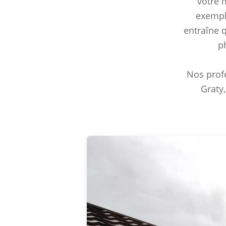
votre 
exemple
entraîne q
p
Nos profe
Graty,