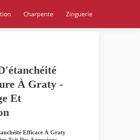
ation
Charpente
Zinguerie
D'étanchéité
ure À Graty -
e Et
on
anchéité Efficace À Graty
re Toit Des Agressions