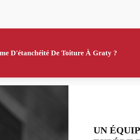
me D'étanchéité De Toiture À Graty ?
UN ÉQUI