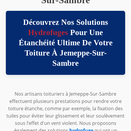
Découvrez Nos Solutions
Hydrofuges
Pour Une
Étanchéité Ultime De Votre
Toiture À Jemeppe-Sur-
Sambre
Nos artisans toituriers à Jemeppe-Sur-Sambre
effectuent plusieurs prestations pour rendre votre
toiture étanche, comme par exemple, la fixation des
tuiles pour éviter leur glissement et leur soulèvement
sous l’effet d'un vent violent. Nous proposons
également des solutions
hydrofuge
qui ont un