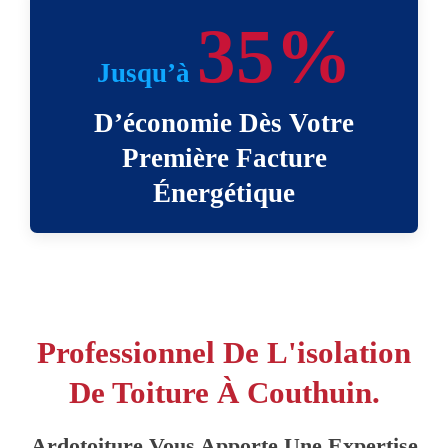
35%
Jusqu’à
D’économie Dès Votre
Première Facture
Énergétique
Professionnel De L'isolation
De Toiture À Couthuin.
Ardotoiture Vous Apporte Une Expertise