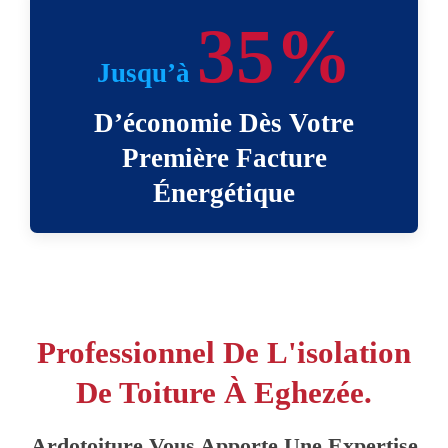
35%
Jusqu’à
D’économie Dès Votre
Première Facture
Énergétique
Professionnel De L'isolation
De Toiture À Eghezée.
Ardotoiture Vous Apporte Une Expertise