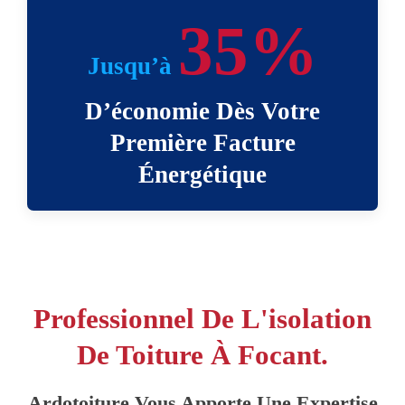
35%
Jusqu’à
D’économie Dès Votre
Première Facture
Énergétique
Professionnel De L'isolation
De Toiture À Focant.
Ardotoiture Vous Apporte Une Expertise