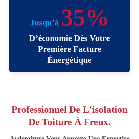
35%
Jusqu’à
D’économie Dès Votre
Première Facture
Énergétique
Professionnel De L'isolation
De Toiture À Freux.
Ardotoiture Vous Apporte Une Expertise