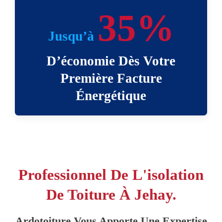
35%
Jusqu’à
D’économie Dès Votre
Première Facture
Énergétique
Professionnel De L'isolation
De Toiture À Jehay.
Ardotoiture Vous Apporte Une Expertise