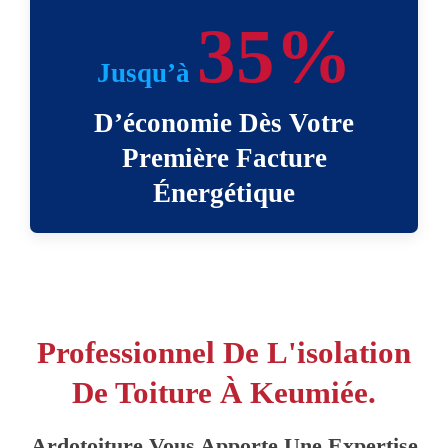
35%
Jusqu’à
D’économie Dès Votre
Première Facture
Énergétique
Professionnel De L'isolation
De Toiture À Keumiée.
Ardotoiture Vous Apporte Une Expertise