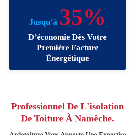
35%
Jusqu’à
D’économie Dès Votre
Première Facture
Énergétique
Professionnel De L'isolation
De Toiture À Namêche.
Ardotoiture Vous Apporte Une Expertise