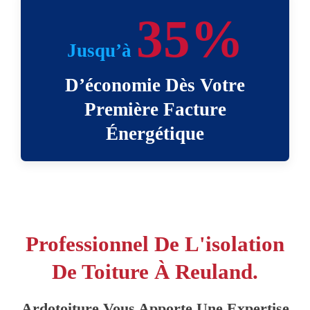
35%
Jusqu’à
D’économie Dès Votre
Première Facture
Énergétique
Professionnel De L'isolation
De Toiture À Reuland.
Ardotoiture Vous Apporte Une Expertise