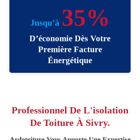
35%
Jusqu’à
D’économie Dès Votre
Première Facture
Énergétique
Professionnel De L'isolation
De Toiture À Sivry.
Ardotoiture Vous Apporte Une Expertise