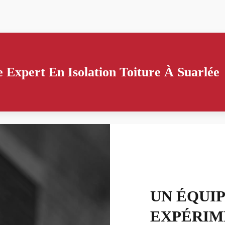
 Expert En Isolation Toiture À Suarlée
UN ÉQUI
EXPÉRIM