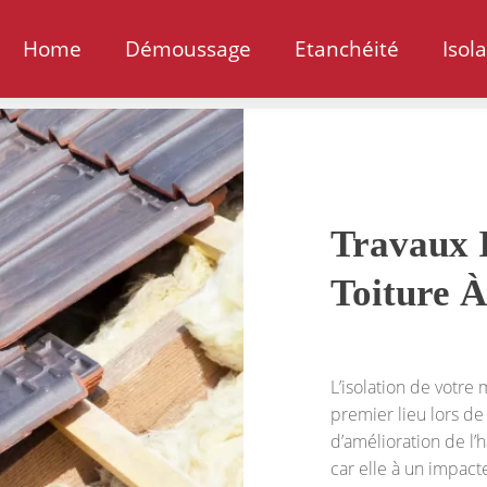
Home
Démoussage
Etanchéité
Isol
Travaux I
Toiture À
L’isolation de votre
premier lieu lors de
d’amélioration de l’h
car elle à un impact