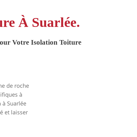
ure À Suarlée.
ur Votre Isolation Toiture
ine de roche
ifiques à
n à Suarlée
é et laisser