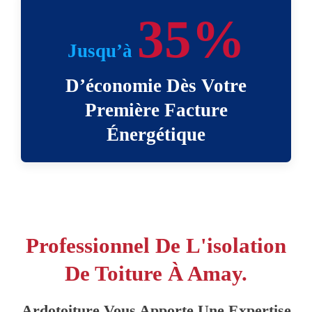
35%
Jusqu’à
D’économie Dès Votre
Première Facture
Énergétique
Professionnel De L'isolation
De Toiture À Amay.
Ardotoiture Vous Apporte Une Expertise