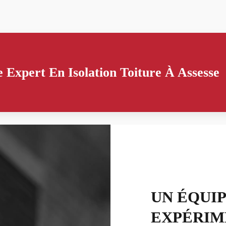
 Expert En Isolation Toiture À Assesse
UN ÉQUI
EXPÉRIM