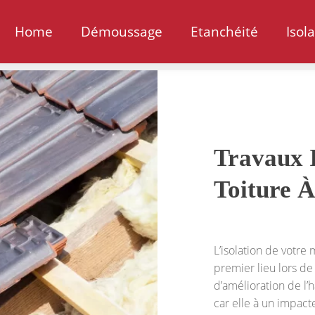
Home
Démoussage
Etanchéité
Isol
Travaux I
Toiture À
L’isolation de votre
premier lieu lors de
d’amélioration de l’h
car elle à un impact