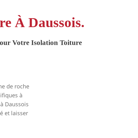
ure À Daussois.
ur Votre Isolation Toiture
ine de roche
ifiques à
 à Daussois
é et laisser