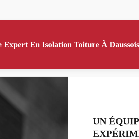
 Expert En Isolation Toiture À Daussoi
UN ÉQUI
EXPÉRIM