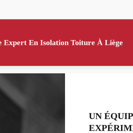
 Expert En Isolation Toiture À Liège
UN ÉQUI
EXPÉRIM