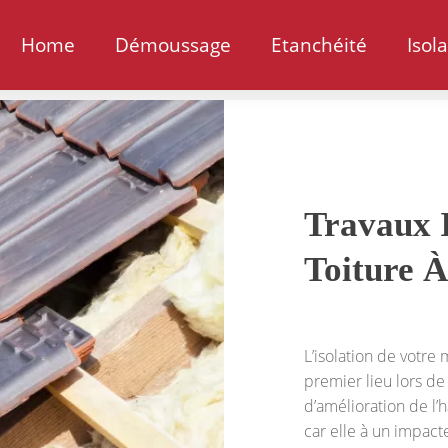
Home
Démoussage
Etanchéité
Isol
Travaux I
Toiture À
L’isolation de votre
premier lieu lors de
d’amélioration de l’h
car elle à un impact